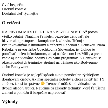
Cvič bezpečne
Osobný kontakt
Dosiahni cieľ rýchlejšie
O cvičení
NA PRVOM MIESTE JE U NÁS BEZPEČNOSŤ. Až potom
všetko ostatné. Naučíme ťa nielen bezpečne trénovať, ale
hlavne ako pristupovať komplexne k zdraviu. Trénuj s
kvalifikovanými inštruktormi a trénermi Rebekou a Deniskou. Naša
Rebeka je prvou Tribe Coachkou na Slovensku, jej úlohou je
pomáhať nielen inštruktorom, ale aj nadšencom Les Mills, a preto
vedie aj individuálne hodiny Les Mills programov. S Deniskou sa
okrem osobných tréningov stretneš na tréningu ako Bodypump
alebo Bootyworx.
Osobný kontakt je najlepší spôsob ako ti pomôcť pri rýchlejšom
dosahovaní cieľov. Ak máš špeciálne potreby a chceš cvičiť len TY
a tréner, tak si tu správne
Trénovať môžeš individuálne, vo
dvojici alebo v trojici. Naučíme ťa základy techniky, ktoré ťa ušetria
zranení a pomôžu ti bezpečne napredovať.
Výhody