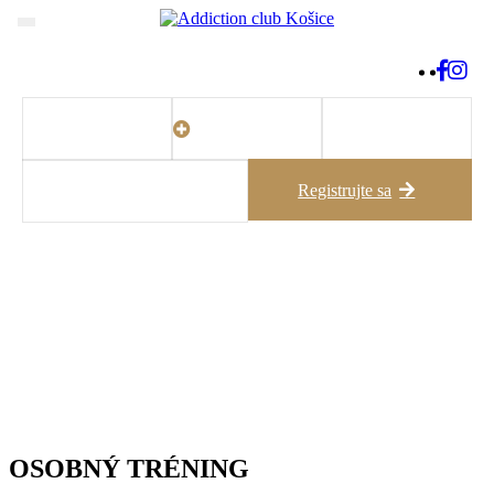
DOBIŤ
Tréningy
Rozvrh
KREDIT
Registrujte sa
Prihlásiť sa
OSOBNÝ TRÉNING