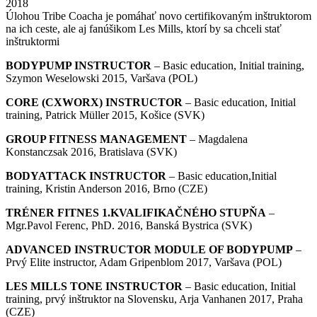
2018
Úlohou Tribe Coacha je pomáhať novo certifikovaným inštruktorom
na ich ceste, ale aj fanúšikom Les Mills, ktorí by sa chceli stať
inštruktormi
BODYPUMP INSTRUCTOR
– Basic education, Initial training,
Szymon Weselowski 2015, Varšava (POL)
CORE (CXWORX) INSTRUCTOR
– Basic education, Initial
training, Patrick Müller 2015, Košice (SVK)
GROUP FITNESS MANAGEMENT
– Magdalena
Konstanczsak 2016, Bratislava (SVK)
BODYATTACK INSTRUCTOR
– Basic education,Initial
training, Kristin Anderson 2016, Brno (CZE)
TRÉNER FITNES 1.KVALIFIKAČNÉHO STUPŇA
–
Mgr.Pavol Ferenc, PhD. 2016, Banská Bystrica (SVK)
ADVANCED INSTRUCTOR MODULE OF BODYPUMP
–
Prvý Elite instructor, Adam Gripenblom 2017, Varšava (POL)
LES MILLS TONE INSTRUCTOR
– Basic education, Initial
training, prvý inštruktor na Slovensku, Arja Vanhanen 2017, Praha
(CZE)