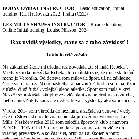
BODYCOMBAT INSTRUCTOR –
Basic education, Initial
training, Ria Hrušovská 2022, Praha (CZE)
LES MILLS SHAPES INSTRUCTOR –
Basic education,
Online Initial training, Louise Nilsson, 2024
Raz uvidíš výsledky, stane sa z toho závislosť !
Takto to celé začalo….
Na základnej škole mi triedna raz povedala „ty si malá Rebeka“.
Vtedy vznikla prezývka Rebeka, len málokto vie, že moje skutočné
meno je Veronika. Od detstva som milovala šport, už na základnej
škole som hrala za školu basketbal a hádzanú. Chodila som na rôzne
súťaže, či už futbal, volejbal alebo atletika. Šport som mala v krvi.
Neskôr som skúšala skupinové cvičenia rôzneho druhu ako zumba,
taebo a iné. Nikdy som, ale nedosahovala výsledky aké som chcela.
V roku 2014 som vkročila do neznáma a začala sa venovať vtedy
ešte na Slovensku málo známemu skupinovému cvičenie od Les
Mills. Neskôr v roku 2016 som založila športový klub s názvom
ADDICTION CLUB a presunula sa postupne z telocvične do
vlastnej prevádzky. Ako čas išiel, pribúdali aj školenia tohto
celosvetového konceptu cvičení Les Mills a zaradila som sa medzi