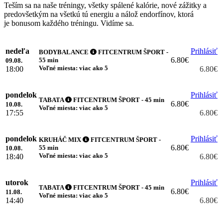
Teším sa na naše tréningy, všetky spálené kalórie, nové zážitky a
predovšetkým na všetkú tú energiu a nálož endorfínov, ktorá
je bonusom každého tréningu. Vidíme sa.
nedeľa
Prihlásiť
BODYBALANCE
FITCENTRUM ŠPORT -
6.80€
55 min
09.08.
Voľné miesta: viac ako 5
18:00
6.80€
pondelok
Prihlásiť
TABATA
FITCENTRUM ŠPORT - 45 min
6.80€
10.08.
Voľné miesta: viac ako 5
17:55
6.80€
pondelok
Prihlásiť
KRUHÁČ MIX
FITCENTRUM ŠPORT -
6.80€
55 min
10.08.
Voľné miesta: viac ako 5
18:40
6.80€
utorok
Prihlásiť
TABATA
FITCENTRUM ŠPORT - 45 min
6.80€
11.08.
Voľné miesta: viac ako 5
14:40
6.80€