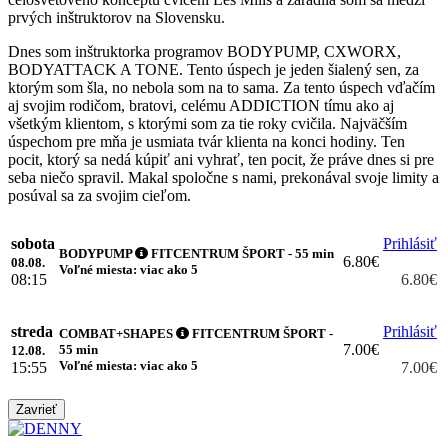
prvých inštruktorov na Slovensku.
Dnes som inštruktorka programov BODYPUMP, CXWORX,
BODYATTACK A TONE. Tento úspech je jeden šialený sen, za
ktorým som šla, no nebola som na to sama. Za tento úspech vďačím
aj svojim rodičom, bratovi, celému ADDICTION tímu ako aj
všetkým klientom, s ktorými som za tie roky cvičila. Najväčším
úspechom pre mňa je usmiata tvár klienta na konci hodiny. Ten
pocit, ktorý sa nedá kúpiť ani vyhrať, ten pocit, že práve dnes si pre
seba niečo spravil. Makal spoločne s nami, prekonával svoje limity a
posúval sa za svojim cieľom.
sobota
Prihlásiť
BODYPUMP
FITCENTRUM ŠPORT - 55 min
6.80€
08.08.
Voľné miesta: viac ako 5
08:15
6.80€
streda
Prihlásiť
COMBAT+SHAPES
FITCENTRUM ŠPORT -
7.00€
55 min
12.08.
Voľné miesta: viac ako 5
15:55
7.00€
Zavrieť