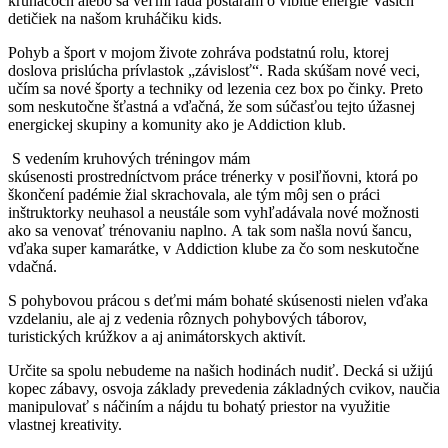
kruháčoch alebo sa veľmi rada postarám o vibitie energie Vašich
detičiek na našom kruháčiku kids.
Pohyb a šport v mojom živote zohráva podstatnú rolu, ktorej
doslova prislúcha prívlastok „závislosť“. Rada skúšam nové veci,
učím sa nové športy a techniky od lezenia cez box po činky. Preto
som neskutočne šťastná a vďačná, že som súčasťou tejto úžasnej
energickej skupiny a komunity ako je Addiction klub.
S vedením kruhových tréningov mám
skúsenosti prostredníctvom práce trénerky v posiľňovni, ktorá po
škončení padémie žial skrachovala, ale tým môj sen o práci
inštruktorky neuhasol a neustále som vyhľadávala nové možnosti
ako sa venovať trénovaniu naplno. A tak som našla novú šancu,
vďaka super kamarátke, v Addiction klube za čo som neskutočne
vdačná.
S pohybovou prácou s deťmi mám bohaté skúsenosti nielen vďaka
vzdelaniu, ale aj z vedenia rôznych pohybových táborov,
turistických krúžkov a aj animátorskych aktivít.
Určite sa spolu nebudeme na našich hodinách nudiť. Decká si užijú
kopec zábavy, osvoja základy prevedenia základných cvikov, naučia
manipulovať s náčiním a nájdu tu bohatý priestor na využitie
vlastnej kreativity.